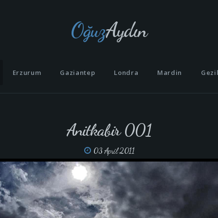
Oğuz
Aydın
Erzurum
Gaziantep
Londra
Mardin
Gezi
Anitkabir 001
03 April 2011