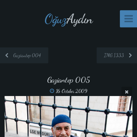
Oğuz
Aydın
Gaziantep 004
IMG 1333
Gaziantep 005
16 October 2009